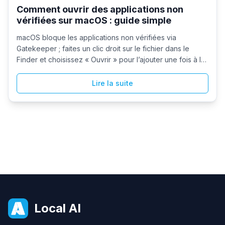
Comment ouvrir des applications non
vérifiées sur macOS : guide simple
macOS bloque les applications non vérifiées via
Gatekeeper ; faites un clic droit sur le fichier dans le
Finder et choisissez « Ouvrir » pour l’ajouter une fois à la
liste blanche, ou allez dans Réglages Système >
Confidentialité et sécurité et cliquez sur « Ouvrir quand
Lire la suite
même » ou activez « Partout » via le Terminal (`sudo spctl
--master-disable`) pour des permissions plus larges.
Local AI