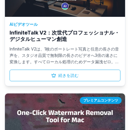
AIビデオツール
InfiniteTalk V2：次世代プロフェッショナル・
デジタルヒューマン創造
InfiniteTalk V2は、1枚のポートレート写真と任意の長さの音
声を、スタジオ品質で無制限の長さのビデオへ3倍の速さに
変換します。すべてローカル処理のためデータ漏洩ゼロ。ワ
ンクリックインストールで、企業はハイパーリアリスティッ
クなリップシンク、自然な表情、そしてトレーニング・教
続きを読む
育・多言語アナウンスに最適なセキュアで高速なワークフロ
ーを手に入れられます。
プレミアムコンテンツ