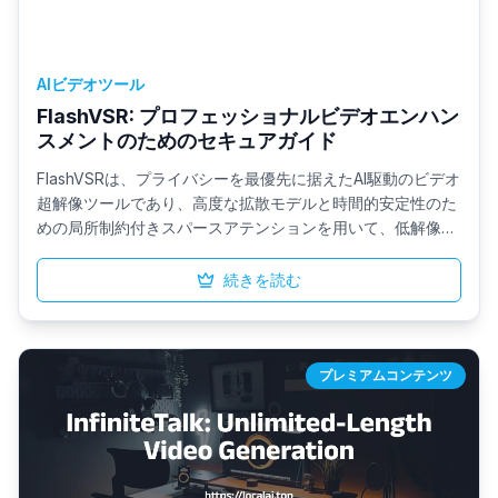
AIビデオツール
FlashVSR: プロフェッショナルビデオエンハン
スメントのためのセキュアガイド
FlashVSRは、プライバシーを最優先に据えたAI駆動のビデオ
超解像ツールであり、高度な拡散モデルと時間的安定性のた
めの局所制約付きスパースアテンションを用いて、低解像度
映像をリアルタイム（約17 fps）で放送品質にアップスケー
ルします。すべての処理はローカルで実行され、主要なフォ
続きを読む
ーマットや制作ワークフローを完全にサポートしながら、デ
ータの漏洩をゼロに抑えます。
プレミアムコンテンツ