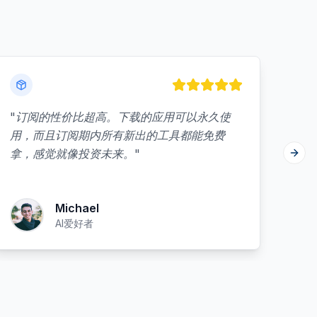
"
订阅的性价比超高。下载的应用可以永久使
"
A
用，而且订阅期内所有新出的工具都能免费
理
拿，感觉就像投资未来。
"
快
Next
Michael
AI爱好者