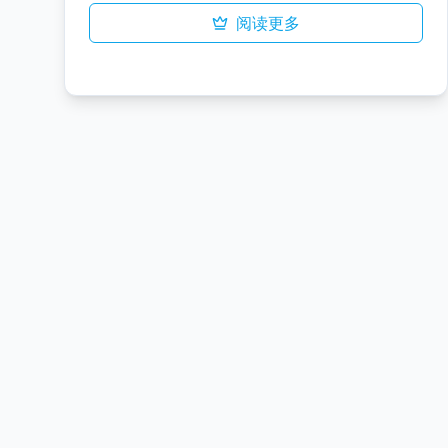
分辨率素材实时（≈17 fps）提升至广播级画
阅读更多
质。所有处理均在本地完成，确保零数据泄
露，同时支持所有主流格式与制作流程。