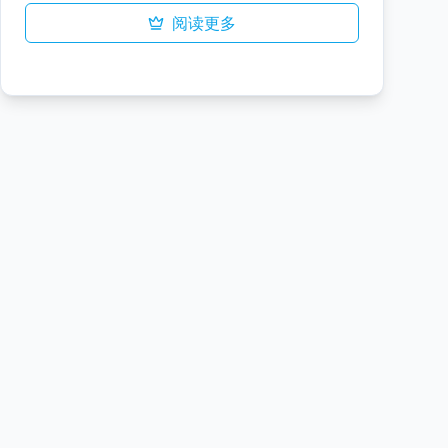
能够无缝重建缺失像素，生成干净、修复后的
阅读更多
图像。